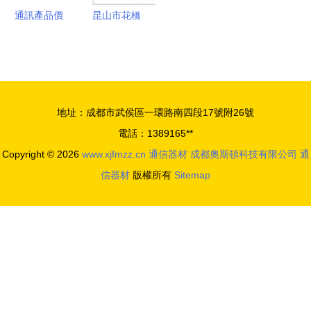
博商行專業
通訊產品價
昆山市花橋
解讀
格策略與市
邦德斯通信
場需求分析
設備商行
報告
賦能智慧連
接的通信器
地址：成都市武侯區一環路南四段17號附26號
材專家
電話：1389165**
Copyright © 2026
www.xjfmzz.cn
通信器材
成都奧斯頓科技有限公司
通
信器材
版權所有
Sitemap