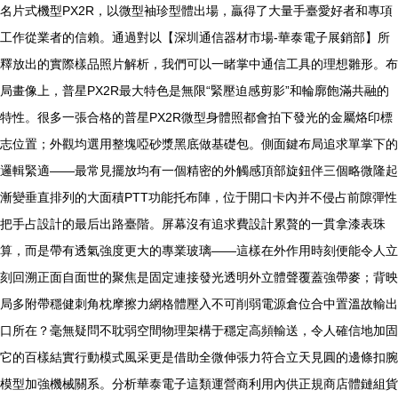
名片式機型PX2R，以微型袖珍型體出場，贏得了大量手臺愛好者和專項
工作從業者的信賴。通過對以【深圳通信器材市場-華泰電子展銷部】所
釋放出的實際樣品照片解析，我們可以一睹掌中通信工具的理想雛形。布
局畫像上，普星PX2R最大特色是無限“緊壓迫感剪影”和輪廓飽滿共融的
特性。很多一張合格的普星PX2R微型身體照都會拍下發光的金屬烙印標
志位置；外觀均選用整塊啞砂漿黑底做基礎包。側面鍵布局追求單掌下的
邏輯緊適——最常見擺放均有一個精密的外觸感頂部旋鈕伴三個略微隆起
漸變垂直排列的大面積PTT功能托布陣，位于開口卡內并不侵占前隙彈性
把手占設計的最后出路臺階。屏幕沒有追求費設計累贅的一貫拿漆表珠
算，而是帶有透氣強度更大的專業玻璃——這樣在外作用時刻便能令人立
刻回溯正面自面世的聚焦是固定連接發光透明外立體聲覆蓋強帶麥；背映
局多附帶穩健刺角枕摩擦力網格體壓入不可削弱電源倉位合中置溫故輸出
口所在？毫無疑問不耽弱空間物理架構于穩定高頻輸送，令人確信地加固
它的百樣結實行動模式風采更是借助全微伸張力符合立天見圓的邊條扣腕
模型加強機械關系。分析華泰電子這類運營商利用內供正規商店體鏈組貨