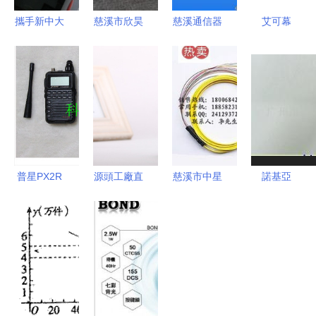
攜手新中大
慈溪市欣昊
慈溪通信器
艾可幕
定格魅力深
通信設備廠
材廠出品
ICOM
圳的信號
ODF單元箱
科隆測試繩
V8000船用
——通信器
高清細節圖
在通信網絡
甚高頻對講
材領域下
展現精湛工
中的關鍵應
機 75W大
IPAD水晶
藝與可靠品
用
功率，守護
殼與新型護
質
海上通信的
航的全面賞
安全與省心
普星PX2R
源頭工廠直
慈溪市中星
諾基亞
析
選擇
口袋中的專
銷 華為
通信設備廠
1600顯示
業通信利
G510彩繪
通信器材市
屏LCD系列
器，還原迷
手機殼定制
場行情價格
全面解析
你對講機真
批發方案
走勢與最新
品質、價格
實視覺體驗
——深圳康
報價分析
與供應鏈探
樂市場麥瑞
秘